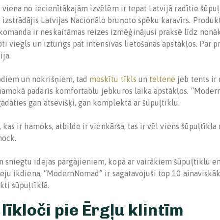
, viena no iecienītākajām izvēlēm ir tepat Latvijā radītie šūpuļ
zstrādājis Latvijas Nacionālo bruņoto spēku karavīrs. Produkt
omanda ir neskaitāmas reizes izmēģinājusi praksē līdz nonāk
oti viegls un izturīgs pat intensīvas lietošanas apstākļos. Par p
ija.
 odiem un nokrišņiem, tad
moskītu tīkls
un
teltene
jeb tents ir
u hamokā padarīs komfortablu jebkuros laika apstākļos. “Mode
ādāties gan atsevišķi, gan komplektā ar šūpuļtīklu.
t, kas ir hamoks, atbilde ir vienkārša, tas ir vēl viens šūpuļtīk
mock.
n sniegtu idejas pārgājieniem, kopā ar vairākiem šūpuļtīklu e
 teju ikdiena, “ModernNomad” ir sagatavojuši top 10 ainaviskāk
kti šūpuļtīklā.
līkloči pie Ērgļu klintīm