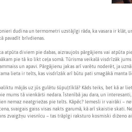
onieri dudina un termometri uzstājīgi rāda, ka vasara ir klāt, 
kā pavadīt brīvdienas.
a atpūta diviem pie dabas, aizraujošs pārgājiens vai atpūta pi
ākam pie tā ko likt ceļa somā. Tūrisma veikalā visdrīzāk jums 
ļammaiss un apavi. Pārgājienu jakas arī varētu noderēt, ja uznā
ama lieta ir telts, kas visdrīzāk arī būtu pati smagākā manta 
 paliktu mājās uz jūs gulētu šūpuļtīklā? Kāds teiks, bet kā ar l
pie mums tā vienkārši nedara. Īstenībā jau dara, un interesanti, 
ien nemaz neatgriežas pie telts. Kāpēc? Iemesli ir vairāki – nel
cena, svaigais gaiss visas nakts garumā, kā arī skaistie skati. Ne
ns zvaigžņu viesnīcu – tas trāpīgi raksturo kosmiski diženo a