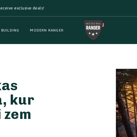
eceive exclusive deals!
 BUILDING
MODERN RANGER
kas
ā, kur
i zem