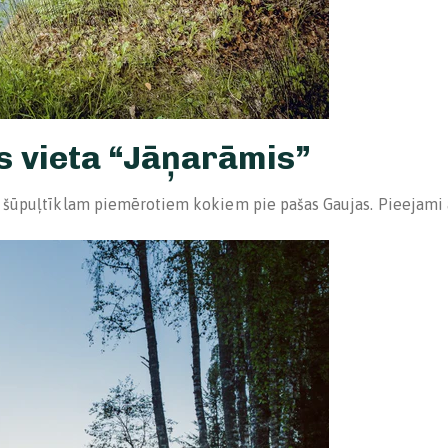
s vieta “Jāņarāmis”
ar šūpuļtīklam piemērotiem kokiem pie pašas Gaujas. Pieejami a