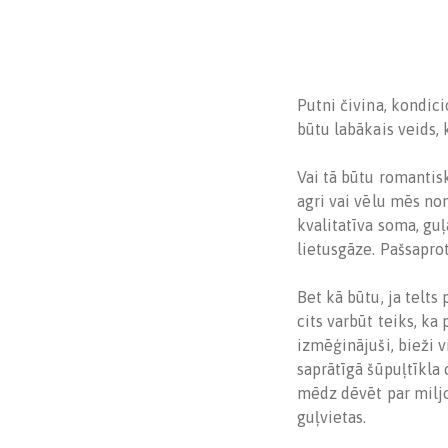
Putni čivina, kondici
būtu labākais veids, 
Vai tā būtu romantisk
agri vai vēlu mēs non
kvalitatīva soma, gu
lietusgāze. Pašsaprot
Bet kā būtu, ja telts
cits varbūt teiks, ka 
izmēģinājuši, bieži v
saprātīgā šūpuļtīkla 
mēdz dēvēt par miljo
guļvietas.