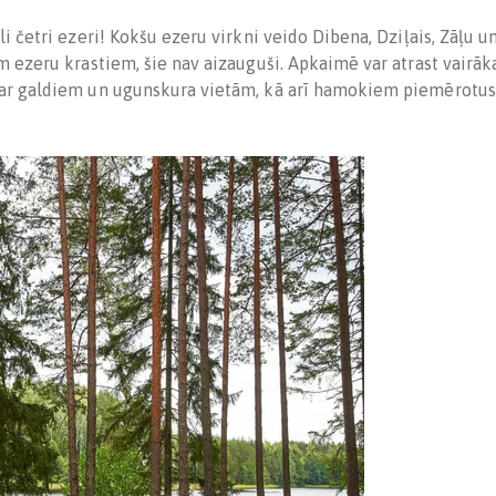
li četri ezeri! Kokšu ezeru virkni veido Dibena, Dziļais, Zāļu u
m ezeru krastiem, šie nav aizauguši. Apkaimē var atrast vairāka
 ar galdiem un ugunskura vietām, kā arī hamokiem piemērotu