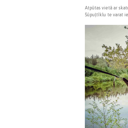
Atpūtas vietā ar skat
Šūpuļtīklu te varat i