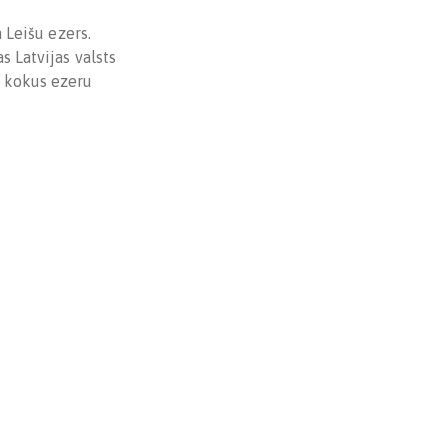
n Leišu ezers.
s Latvijas valsts
s kokus ezeru