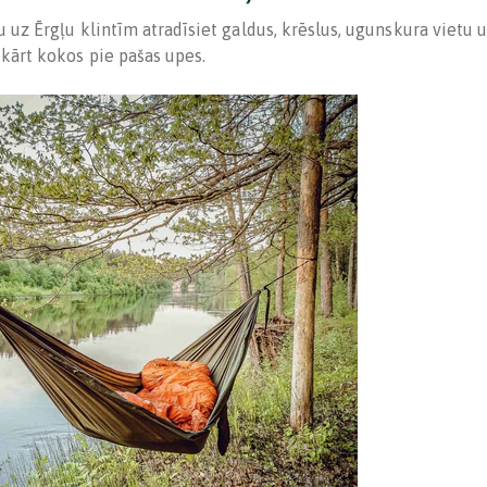
u uz Ērgļu klintīm atradīsiet galdus, krēslus, ugunskura vietu u
ekārt kokos pie pašas upes.