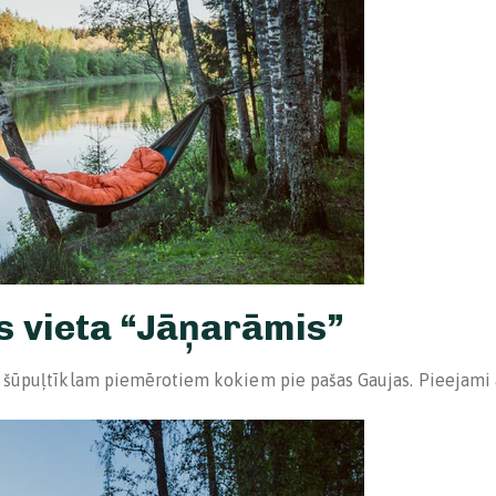
s vieta “Jāņarāmis”
ar šūpuļtīklam piemērotiem kokiem pie pašas Gaujas. Pieejami a