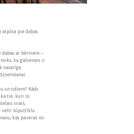
un atpūta pie dabas
e dabas ar bērniem ­–
teiks, ka galvenais ir
k vasarīga
līdzņemšanai.
ietu un odiem? Kāds
ka tie, kuri to
ielais svars,
 velti šūpuļtīklu
inavu, kas paveras no