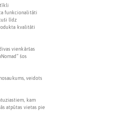
tīkli
a funkcionalitāti
uši līdz
rodukta kvalitāti
 divas vienkāršas
rnNomad” šos
la nosaukums, veidots
ntuziastiem, kam
ās atpūtas vietas pie