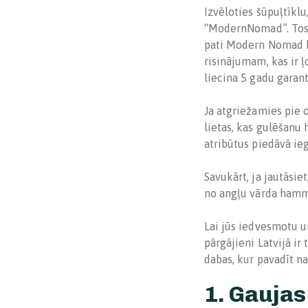
Izvēloties šūpuļtīklu
“ModernNomad”. Tos i
pati Modern Nomad k
risinājumam, kas ir ļ
liecina 5 gadu garant
Ja atgriežamies pie
lietas, kas gulēšan
atribūtus piedāvā ieg
Savukārt, ja jautāsie
no angļu vārda ham
Lai jūs iedvesmotu u
pārgājieni Latvijā ir
dabas, kur pavadīt na
1. Gaujas 